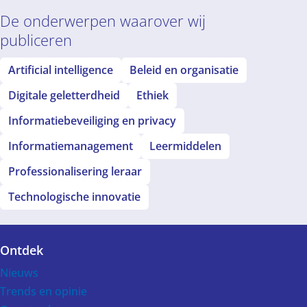
De onderwerpen waarover wij
publiceren
Artificial intelligence
Beleid en organisatie
Digitale geletterdheid
Ethiek
Informatiebeveiliging en privacy
Informatiemanagement
Leermiddelen
Professionalisering leraar
Technologische innovatie
Ontdek
Voet
Nieuws
Trends en opinie