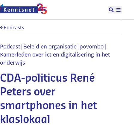
Doorgaan naar hoofdinhoud
Open zoek
Hoofd
Podcasts
Podcast
|
Beleid en organisatie
|
po
vo
mbo
|
Kamerleden over ict en digitalisering in het
onderwijs
CDA-politicus René
Peters over
smartphones in het
klaslokaal