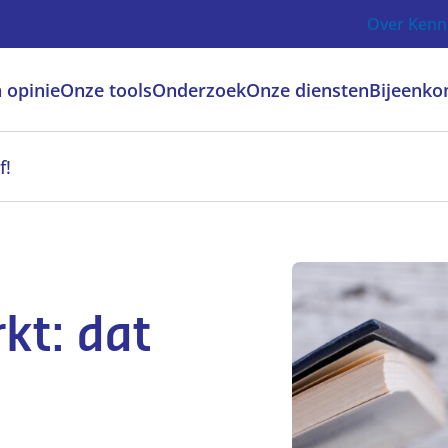
Over Kenn
 opinie
Onze tools
Onderzoek
Onze diensten
Bijeenko
f!
kt: dat