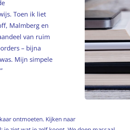
de
js. Toen ik liet
hoff, Malmberg en
aandeel van ruim
orders – bijna
was. Mijn simpele
”
lkaar ontmoeten. Kijken naar
: je ziet wat je zelf koopt. We doen massaal