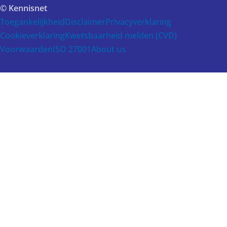
© Kennisnet
Toegankelijkheid
Disclaimer
Privacyverklaring
Cookieverklaring
Kwetsbaarheid melden (CVD)
Voorwaarden
ISO 27001
About us