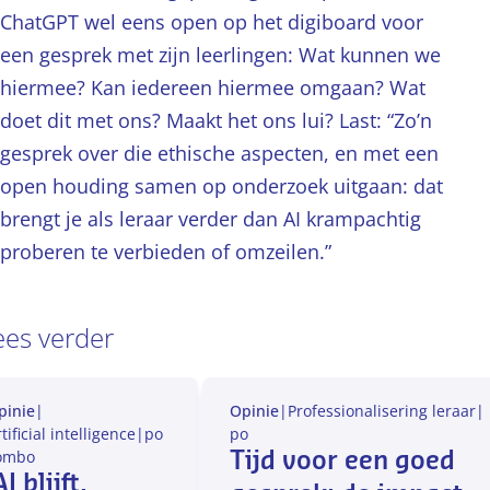
ChatGPT wel eens open op het digiboard voor
een gesprek met zijn leerlingen: Wat kunnen we
hiermee? Kan iedereen hiermee omgaan? Wat
doet dit met ons? Maakt het ons lui? Last: “Zo’n
gesprek over die ethische aspecten, en met een
open houding samen op onderzoek uitgaan: dat
brengt je als leraar verder dan AI krampachtig
proberen te verbieden of omzeilen.”
ees verder
pinie
|
Opinie
|
Professionalisering leraar
|
tificial intelligence
|
po
po
o
mbo
Tijd voor een goed
AI blijft,