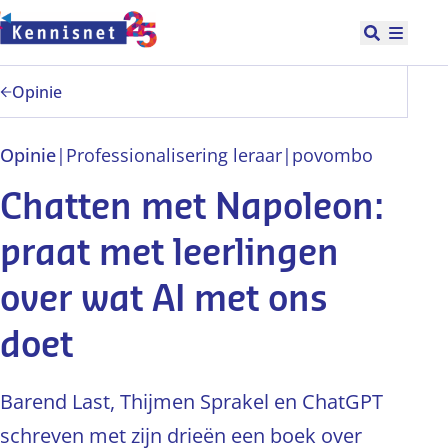
Doorgaan naar hoofdinhoud
Open zoek
Hoofd
Opinie
Opinie
|
Professionalisering leraar
|
po
vo
mbo
Chatten met Napoleon:
praat met leerlingen
over wat AI met ons
doet
Barend Last, Thijmen Sprakel en ChatGPT
schreven met zijn drieën een boek over