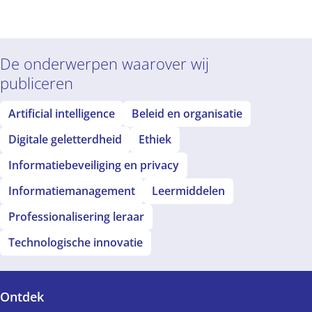
rtificial Intelligence
AI) aan Tilburg
niversity
De onderwerpen waarover wij
publiceren
Artificial intelligence
Beleid en organisatie
Digitale geletterdheid
Ethiek
Informatiebeveiliging en privacy
Informatiemanagement
Leermiddelen
Professionalisering leraar
Technologische innovatie
Ontdek
Voet