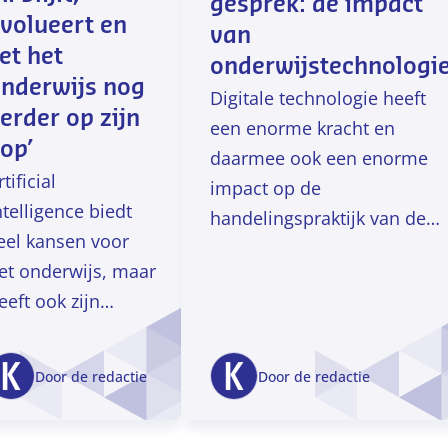
gesprek: de impact
volueert en
van
et het
onderwijstechnologi
nderwijs nog
Digitale technologie heeft
erder op zijn
een enorme kracht en
op’
daarmee ook een enorme
rtificial
impact op de
ntelligence biedt
handelingspraktijk van de
eel kansen voor
leraar, zegt Pieter
et onderwijs, maar
Boshuizen.
eeft ook zijn
eerzijden. Wij
praken prof. dr.
Door de redactie
Door de redactie
ric Postma,
oogleraar