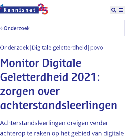
Doorgaan naar hoofdinhoud
Open zoek
Hoofd
Onderzoek
Onderzoek
|
Digitale geletterdheid
|
po
vo
Monitor Digitale
Geletterdheid 2021:
zorgen over
achterstandsleerlingen
Achterstandsleerlingen dreigen verder
achterop te raken op het gebied van digitale