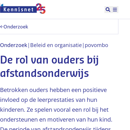
Doorgaan naar hoofdinhoud
Open zoek
Hoofd
Onderzoek
Onderzoek
|
Beleid en organisatie
|
po
vo
mbo
De rol van ouders bij
afstandsonderwijs
Betrokken ouders hebben een positieve
invloed op de leerprestaties van hun
kinderen. Ze spelen vooral een rol bij het
ondersteunen en motiveren van hun kind.
De periode van afstandsonderwijs tijdens