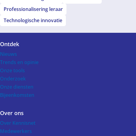
Professionalisering leraar
Technologische innovatie
Ontdek
Voet
Nieuws
Trends en opinie
Onze tools
Onderzoek
Onze diensten
Bijeenkomsten
Over ons
Over Kennisnet
Medewerkers