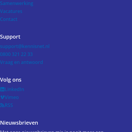
Samenwerking
Vacatures
Contact
Support
support@kennisnet.nl
0800 321 22 33
Vraag en antwoord
Volg ons
LinkedIn
Vimeo
RSS
Nieuwsbrieven