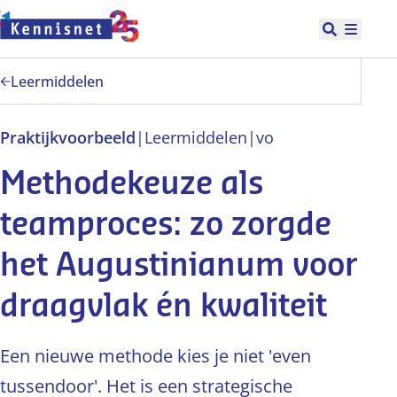
Doorgaan naar hoofdinhoud
Open zoek
Hoofd
Leermiddelen
Praktijkvoorbeeld
|
Leermiddelen
|
vo
Methodekeuze als
teamproces: zo zorgde
het Augustinianum voor
draagvlak én kwaliteit
Een nieuwe methode kies je niet 'even
tussendoor'. Het is een strategische