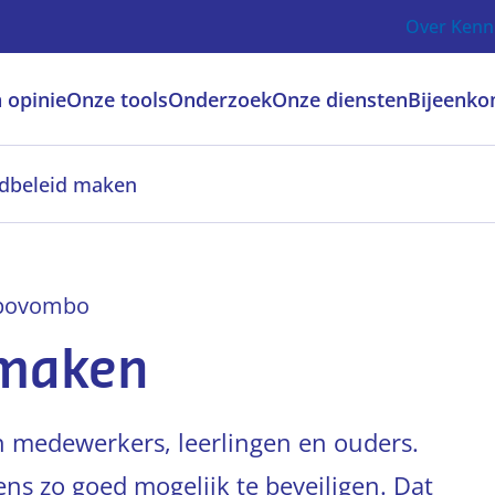
Over Kenn
 opinie
Onze tools
Onderzoek
Onze diensten
Bijeenko
dbeleid maken
po
vo
mbo
 maken
n medewerkers, leerlingen en ouders.
ns zo goed mogelijk te beveiligen. Dat