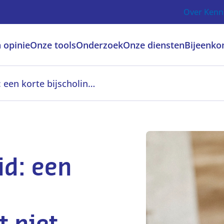
Over Kenn
 opinie
Onze tools
Onderzoek
Onze diensten
Bijeenko
Digitale geletterdheid: een korte bijscholing of projectweek volstaat niet meer
id: een