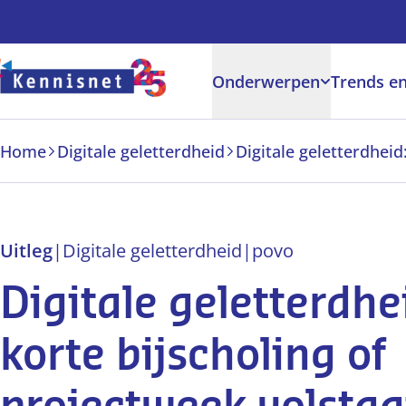
Doorgaan naar hoofdinhoud
Onderwerpen
Trends en
Home
Digitale geletterdheid
Uitleg
|
Digitale geletterdheid
|
po
vo
Digitale geletterdhe
korte bijscholing of