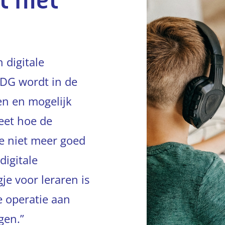
t niet
 digitale
 DG wordt in de
n en mogelijk
weet hoe de
 je niet meer goed
digitale
je voor leraren is
e operatie aan
gen.”