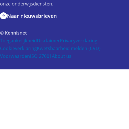
onze onderwijsdiensten.
Naar nieuwsbrieven
© Kennisnet
Toegankelijkheid
Disclaimer
Privacyverklaring
Cookieverklaring
Kwetsbaarheid melden (CVD)
Voorwaarden
ISO 27001
About us