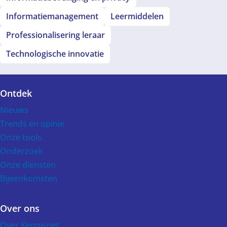
Informatiemanagement
Leermiddelen
Professionalisering leraar
Technologische innovatie
Ontdek
Voet
Nieuws
Trends en opinie
Onze tools
Onderzoek
Onze diensten
Bijeenkomsten
Over ons
Over Kennisnet