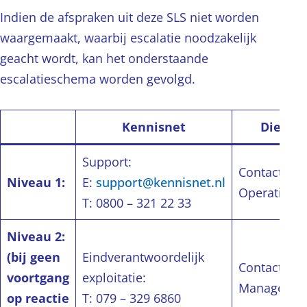
Indien de afspraken uit deze SLS niet worden
waargemaakt, waarbij escalatie noodzakelijk
geacht wordt, kan het onderstaande
escalatieschema worden gevolgd.
Kennisnet
Dienst
Support:
Contactper
Niveau 1:
E:
support@kennisnet.nl
Operationee
T: 0800 – 321 22 33
Niveau 2:
(bij geen
Eindverantwoordelijk
Contactper
voortgang
exploitatie:
Managemen
op reactie
T: 079 – 329 6860