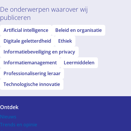
De onderwerpen waarover wij
publiceren
Artificial intelligence
Beleid en organisatie
Digitale geletterdheid
Ethiek
Informatiebeveiliging en privacy
Informatiemanagement
Leermiddelen
Professionalisering leraar
Technologische innovatie
Ontdek
Voet
Nieuws
Trends en opinie