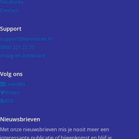
Vacatures
Contact
Support
support@kennisnet.nl
0800 321 22 33
Vraag en antwoord
Volg ons
LinkedIn
Vimeo
RSS
Nieuwsbrieven
Met onze nieuwsbrieven mis je nooit meer een
interessante publicatie of bijeenkomst en blijf je