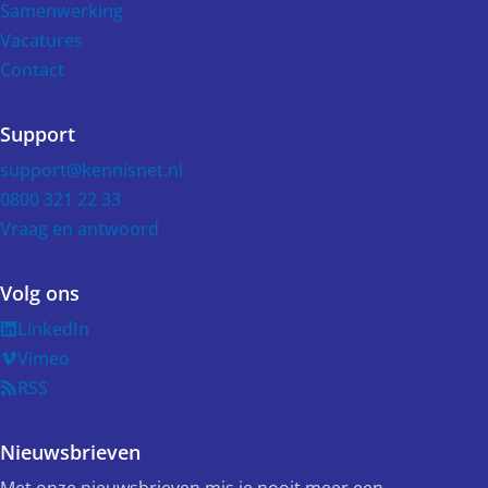
Samenwerking
Vacatures
Contact
Support
support@kennisnet.nl
0800 321 22 33
Vraag en antwoord
Volg ons
LinkedIn
Vimeo
RSS
Nieuwsbrieven
Met onze nieuwsbrieven mis je nooit meer een