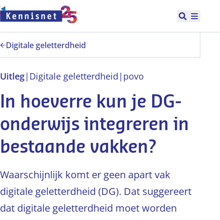
Doorgaan naar hoofdinhoud
Open zoek
Hoofd
Digitale geletterdheid
Uitleg
|
Digitale geletterdheid
|
po
vo
In hoeverre kun je DG-
onderwijs integreren in
bestaande vakken?
Waarschijnlijk komt er geen apart vak
digitale geletterdheid (DG). Dat suggereert
dat digitale geletterdheid moet worden