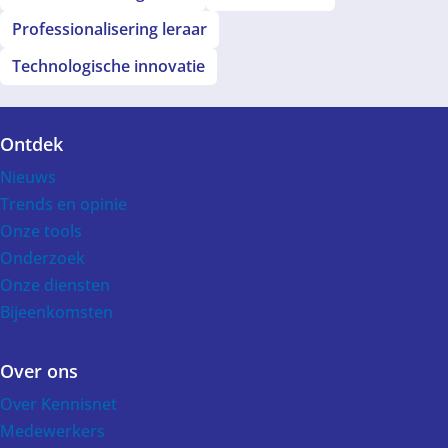
Professionalisering leraar
Technologische innovatie
Ontdek
Voet
Nieuws
Trends en opinie
Onze tools
Onderzoek
Onze diensten
Bijeenkomsten
Over ons
Over Kennisnet
Medewerkers