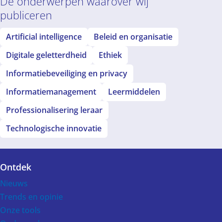
De onderwerpen waarover wij
publiceren
Artificial intelligence
Beleid en organisatie
Digitale geletterdheid
Ethiek
Informatiebeveiliging en privacy
Informatiemanagement
Leermiddelen
Professionalisering leraar
Technologische innovatie
Ontdek
Voet
Nieuws
Trends en opinie
Onze tools