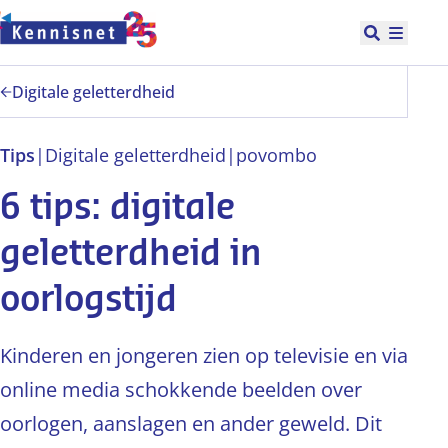
Doorgaan naar hoofdinhoud
Open zoek
Hoofd
Digitale geletterdheid
Tips
|
Digitale geletterdheid
|
po
vo
mbo
6 tips: digitale
geletterdheid in
oorlogstijd
Kinderen en jongeren zien op televisie en via
online media schokkende beelden over
oorlogen, aanslagen en ander geweld. Dit