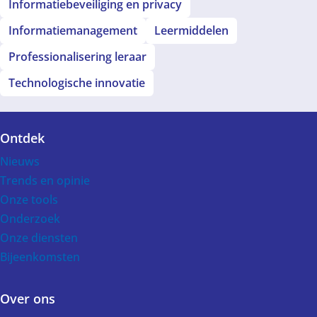
Informatiebeveiliging en privacy
Informatiemanagement
Leermiddelen
Professionalisering leraar
Technologische innovatie
Ontdek
Voet
Nieuws
Trends en opinie
Onze tools
Onderzoek
Onze diensten
Bijeenkomsten
Over ons